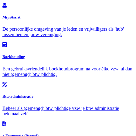
MijnAssist
De persoonlijke omgeving van je leden en vrijwilligers als 'hub'
tussen hen en jouw vereniging.
Boekhouding
Een gebruiksvriendelijk boekhoudprogramma voor élke vzw, al dan
niet (gemengd) btw-plichtig.
Btw-administratie
Beheer als (gemengd) btw-plichtige vzw je btw-administratie
helemaal zelf.
e-Facturatie (Peppol)